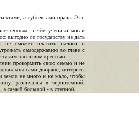
ъектами, а субъектами права. Это,
олезненным, в чём ученики могли
с: выгодно ли государству не дать
о не сможет платить налоги в
 угрожать самодержавию во главе с
с таким наплывом крестьян.
оянии прокормить свою семью и не
недовольны сами дворяне, интересы
м земли не много и не мало, чтобы
ину, различался в чернозёмной,
 а самый большой - в степной.