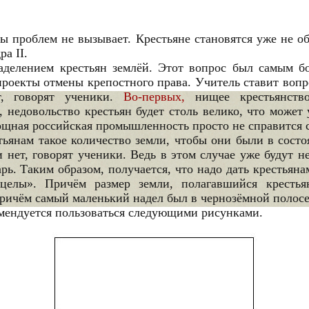
 проблем не вызывает. Крестьяне становятся уже не об
а II.
аделением крестьян землёй. Этот вопрос был самым б
проекты отмены крепостного права. Учитель ставит вопро
, говорят ученики.
Во-первых,
нищее крестьянств
, недовольство крестьян будет столь велико, что может
ощная российская промышленность просто не справится 
стьянам такое количество земли, чтобы они были в сост
 нет, говорят ученики. Ведь в этом случае уже будут 
рь. Таким образом, получается, что надо дать крестьяна
лы». Причём размер земли, полагавшийся крестьян
ричём самый маленький надел был в чернозёмной полосе,
омендуется пользоваться следующими рисунками.