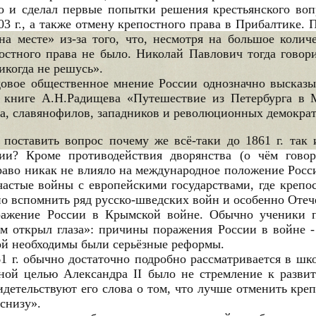
но и сделал первые попытки решения крестьянского в
3 г., а также отмену крепостного права в Прибалтике. 
на месте» из-за того, что, несмотря на большое количе
стного права не было. Николай Павлович тогда говор
икогда не решусь».
едовое общественное мнение России однозначно высказы
 книге А.Н.Радищева «Путешествие из Петербурга в М
ва, славянофилов, западников и революционных демократ
поставить вопрос почему же всё-таки до 1861 г. так
нии? Кроме противодействия дворянства (о чём говор
право никак не влияло на международное положение Росс
частые войны с европейскими государствами, где крепо
о вспомнить ряд русско-шведских войн и особенно Отеч
ажение России в Крымской войне. Обычно ученики п
м открыл глаза»: причины поражения России в войне -
рой необходимы были серьёзные реформы.
1 г. обычно достаточно подробно рассматривается в шко
ной целью Александра II было не стремление к разви
идетельствуют его слова о том, что лучше отменить креп
«снизу».