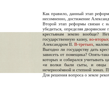
Как правило, данный этап реформы
несомненно, достижение Александр
Второй этап реформы связан с н
убедиться, определяя дворянские 
крестьянам землю вообще? Нет
государственную казну,
во-вторых
Александром II.
В-третьих
, малом
Выгодно ли государству дать кре
зависеть от помещика? Опять-таки
которых и собирался учитывать ца
«и волки были сыты, и овцы це
нечернозёмной и степной зонах. П
Для решения вопроса о земле рек