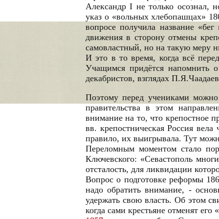
Александр I не только осознал, 
указ о «вольных хлебопашцах» 180
вопросе получила название «бег 
движения в сторону отмены крепо
самовластный, но на такую меру н
И это в то время, когда всё пер
Учащимся придётся напомнить о
декабристов, взглядах П.Я.Чаадае
Поэтому перед учениками можно 
правительства в этом направле
внимание на то, что крепостное 
вв. крепостническая Россия вела 
правило, их выигрывала. Тут можн
Переломным моментом стало пор
Ключевского: «Севастополь многи
отсталость, для ликвидации кото
Вопрос о подготовке реформы 186
надо обратить внимание, - основ
удержать свою власть. Об этом св
когда сами крестьяне отменят его 