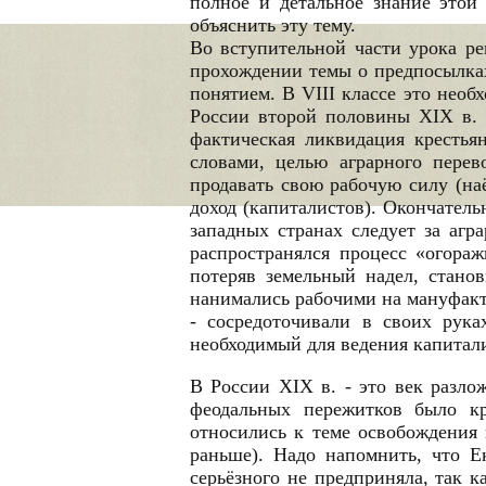
полное и детальное знание этой
объяснить эту тему.
Во вступительной части урока ре
прохождении темы о предпосылках
понятием. В VIII классе это нео
России второй половины XIX в. И
фактическая ликвидация крестья
словами, целью аграрного перев
продавать свою рабочую силу (на
доход (капиталистов). Окончател
западных странах следует за агр
распространялся процесс «огораж
потеряв земельный надел, станов
нанимались рабочими на мануфакту
- сосредоточивали в своих рука
необходимый для ведения капитали
В России XIX в. - это век разло
феодальных пережитков было кр
относились к теме освобождения 
раньше). Надо напомнить, что Е
серьёзного не предприняла, так к