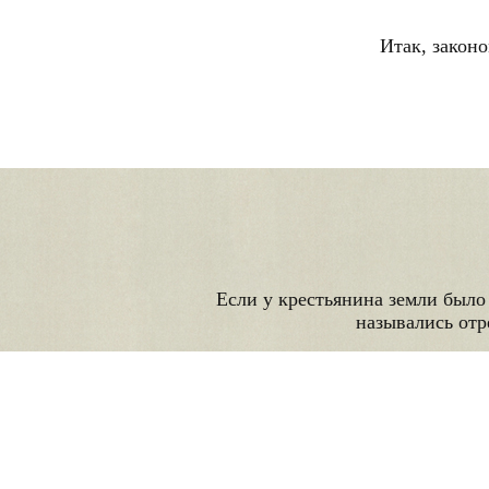
Итак, законо
Если у крестьянина земли было 
назывались отр