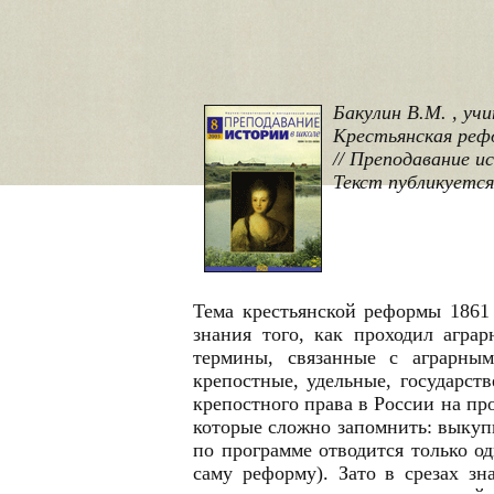
Бакулин В.М. , уч
Крестьянская рефо
// Преподавание ист
Текст публикуется
Тема крестьянской реформы 1861
знания того, как проходил агра
термины, связанные с аграрным
крепостные, удельные, государств
крепостного права в России на п
которые сложно запомнить: выкупн
по программе отводится только од
саму реформу). Зато в срезах зн