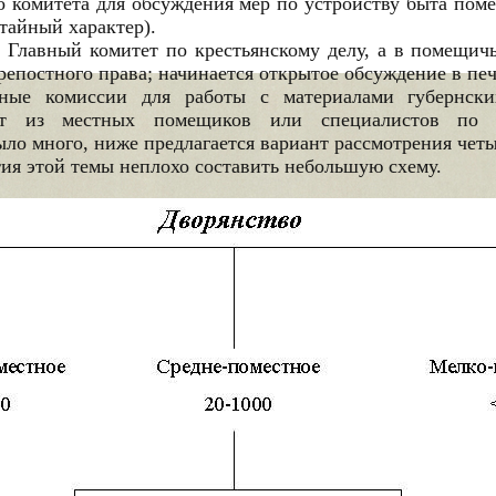
о комитета для обсуждения мер по устройству быта поме
тайный характер).
 Главный комитет по крестьянскому делу, а в помещич
репостного права; начинается открытое обсуждение в печ
ые комиссии для работы с материалами губернских
рт из местных помещиков или специалистов по 
ло много, ниже предлагается вариант рассмотрения чет
ия этой темы неплохо составить небольшую схему.