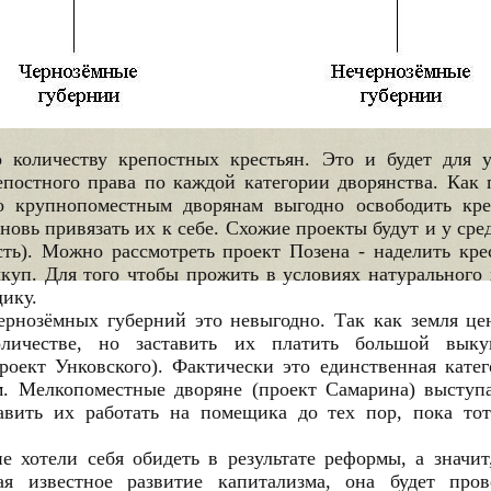
о количеству крепостных крестьян. Это и будет для 
постного права по каждой категории дворянства. Как 
о крупнопоместным дворянам выгодно освободить кре
вновь привязать их к себе. Схожие проекты будут и у с
ость). Можно рассмотреть проект Позена - наделить кр
ыкуп. Для того чтобы прожить в условиях натурального 
ику.
рнозёмных губерний это невыгодно. Так как земля це
личестве, но заставить их платить большой вык
оект Унковского). Фактически это единственная катег
м. Мелкопоместные дворяне (проект Самарина) выступа
авить их работать на помещика до тех пор, пока тот
 хотели себя обидеть в результате реформы, а значит
ая известное развитие капитализма, она будет про