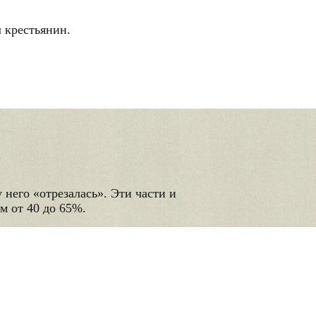
л крестьянин.
 него «отрезалась». Эти части и
м от 40 до 65%.