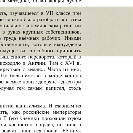
тся методика, позволяющая лучше
та, изучавшееся в VII классе при
ё сложно было разобраться с этим
социально-экономическом развитии
ь в руках крупных собственников,
ве труда наёмных рабочих. Иными
обственности, которые вынуждены
 имущества, способного приносить
мышленного переворота, который в
оисходило в Англии. Там с XVI в.
крестьян с земли». Часть из них,
д. Но большинство в конце концов
азываемые новые дворяне - джентри
олучая тем самым капитал, столь
звитие капитализма. И главным из
ить, как российские императоры
 II (его ученики проходили годом
ны крепостного права, но ничего
- значит лишиться трона». Её внук