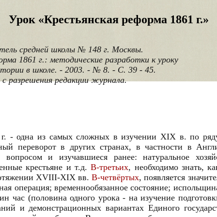
Урок «Крестьянская реформа 1861 г.»
итель средней школы № 148 г. Москвы.
рма 1861 г.: методические разработки к уроку
ории в школе. - 2003. - № 8. - С. 39 - 45.
 с разрешения редакции журнала.
 г. - одна из самых сложных в изучении XIX в. по ря
рный переворот в других странах, в частности в Анг
 вопросом и изучавшиеся ранее: натуральное хозяйс
енные крестьяне и т.д.
В-третьих
, необходимо знать, к
ротяжении ХVIII-XIX вв.
В-четвёртых
, появляется значит
ая операция; временнообязанное состояние; испольщина;
ин час (половина одного урока - на изучение подготов
аний и демонстрационных вариантах Единого государс