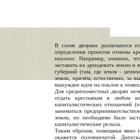
В схеме дворяне различаются п
определения проектов отмены кре
неплохо. Например, понятно, чт
заставить их арендовать землю и 
губерний (там, где земля - ценн
земли, причём, естественно, за в
вынужден идти на поклон к помещ
Для среднепоместных дворян нече
отдать крестьянам в любом ко
капиталистических отношений (пр
заниматься предпринимательство
земли, но необходимо было заст
капиталистические рельсы.
Таким образом, помещики явно не
окажется половинчатой. Допуск