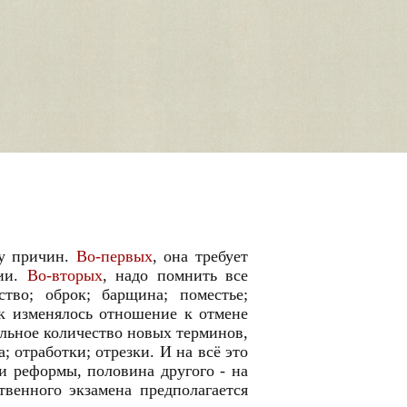
ду причин.
Во-первых
, она требует
лии.
Во-вторых
, надо помнить все
тво; оброк; барщина; поместье;
ак изменялось отношение к отмене
ельное количество новых терминов,
 отработки; отрезки. И на всё это
ки реформы, половина другого - на
твенного экзамена предполагается