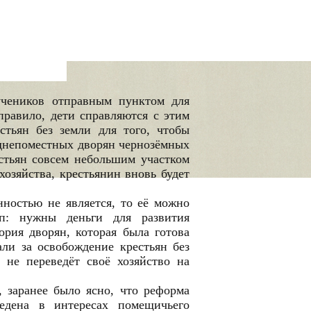
учеников отправным пунктом для
правило, дети справляются с этим
стьян без земли для того, чтобы
реднепоместных дворян чернозёмных
естьян совсем небольшим участком
хозяйства, крестьянин вновь будет
нностью не является, то её можно
уп: нужны деньги для развития
ория дворян, которая была готова
ли за освобождение крестьян без
 не переведёт своё хозяйство на
, заранее было ясно, что реформа
ведена в интересах помещичьего