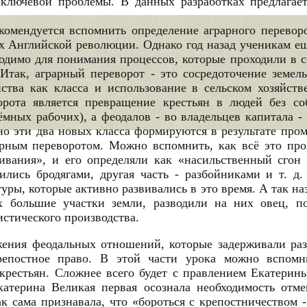
 ключевой проблемы. В данных разработках предлагае
комендуется вспомнить определение аграрного переворо
 Английской революции. Однако год назад ученикам ещ
бходимо для понимания процессов, которые проходили в 
так, аграрный переворот - это сосредоточение земел
нства как класса и использование в сельском хозяйст
орота является превращение крестьян в людей без с
ёмных рабочих), а феодалов - во владельцев капитала -
ьно эти два новых класса формируются в результате про
арным переворотом. Можно вспомнить, как всё это пр
ивания», и его определяли как «насильственный сгон 
ились бродягами, другая часть - разбойниками и т. 
ры, которые активно развивались в это время. А так н
х большие участки земли, разводили на них овец, п
стического производства.
жения феодальных отношений, которые задерживали ра
епостное право. В этой части урока можно вспомн
крестьян. Сложнее всего будет с правлением Екатерины
катерина Великая первая осознала необходимость отме
ак сама признавала, что «бороться с крепостничеством 