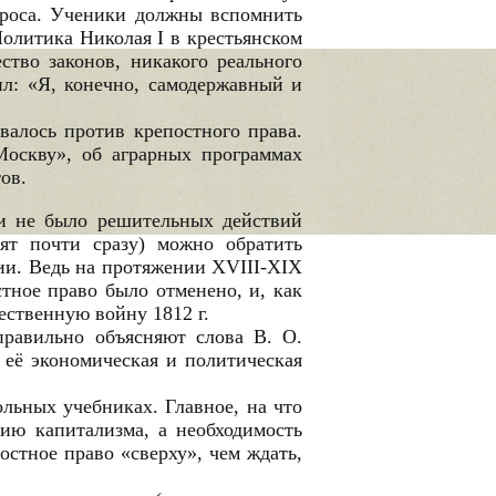
опроса. Ученики должны вспомнить
Политика Николая I в крестьянском
ство законов, никакого реального
ил: «Я, конечно, самодержавный и
валось против крепостного права.
оскву», об аграрных программах
ов.
 и не было решительных действий
ят почти сразу) можно обратить
ии. Ведь на протяжении ХVIII-ХIХ
стное право было отменено, и, как
ественную войну 1812 г.
равильно объясняют слова В. О.
 её экономическая и политическая
льных учебниках. Главное, на что
тию капитализма, а необходимость
остное право «сверху», чем ждать,